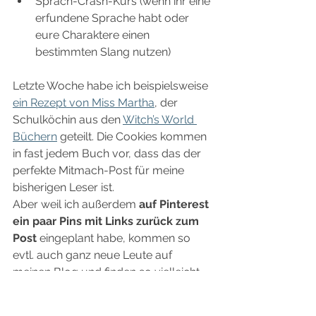
Sprach-Crash-Kurs (wenn ihr eine 
erfundene Sprache habt oder 
eure Charaktere einen 
bestimmten Slang nutzen)
Letzte Woche habe ich beispielsweise 
ein Rezept von Miss Martha
, der 
Schulköchin aus den 
Witch’s World 
Büchern
 geteilt. Die Cookies kommen 
in fast jedem Buch vor, dass das der 
perfekte Mitmach-Post für meine 
bisherigen Leser ist.
Aber weil ich außerdem 
auf Pinterest 
ein paar Pins mit Links zurück zum 
Post
 eingeplant habe, kommen so 
evtl. auch ganz neue Leute auf 
meinen Blog und finden so vielleicht 
gefallen an meinen Büchern.