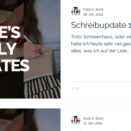
Schreibupdate
Grey's Halfway House
Leselisten
Kate S. Stark
18. Jan. 2024
Schreibupdate 1
Rezension
Aus Liebe zum Schreiben Challenge
Prod
Trotz Schneechaos, oder vi
habe ich heute sehr viel ges
alles, was ich auf der Liste...
Kate S. Stark
17. Jan. 2024