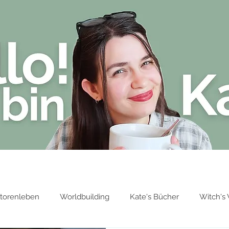
Blog
Über Kate Stark
Bücher von 
torenleben
Worldbuilding
Kate's Bücher
Witch's