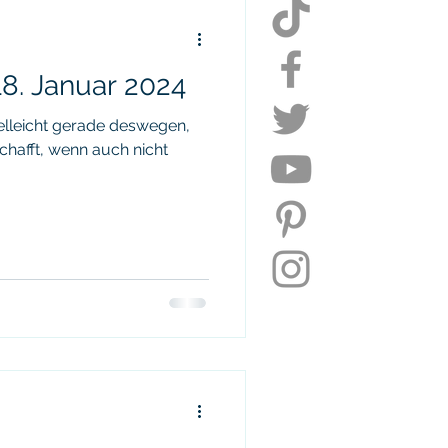
Daily Update
8. Januar 2024
uktivität
elleicht gerade deswegen,
chafft, wenn auch nicht