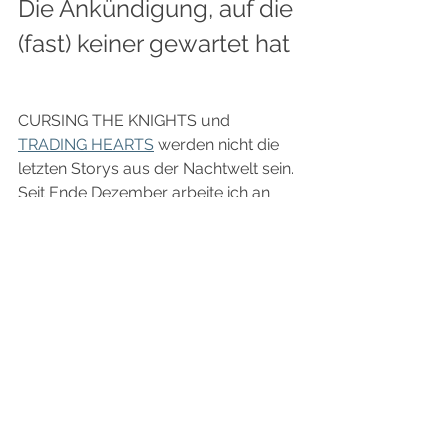
Die Ankündigung, auf die 
(fast) keiner gewartet hat
CURSING THE KNIGHTS und 
TRADING HEARTS
 werden nicht die 
letzten Storys aus der Nachtwelt sein. 
Seit Ende Dezember arbeite ich an 
einer dritten Geschichte, die noch vor 
dem 4. Band der Hauptreihe 
erscheinen wird.
Die Rohfassung ist fast vollständig 
und demnächst werde ich auch das 
Cover und den Titel mit euch teilen, 
aber wenn alles gut geht, könnte es in 
genau einem Monat, also am 13. 