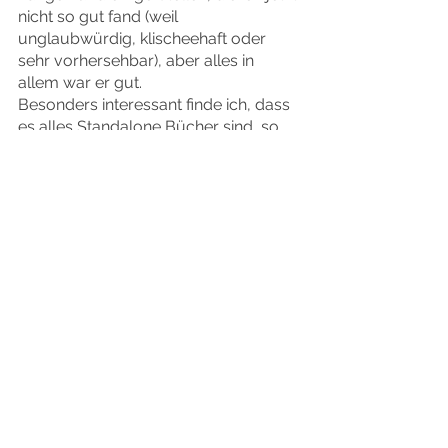
nicht so gut fand (weil 
unglaubwürdig, klischeehaft oder 
sehr vorhersehbar), aber alles in 
allem war er gut.
Besonders interessant finde ich, dass 
es alles Standalone Bücher sind, so 
wie ich es ja auch mit der 
GREY’S 
HALFWAY HOUSE Serie
 vorhabe. 
Und die Fae beschäftigen mich bei 
einem anderen Projekt gerade 
schwer, also wollte ich gucken, wie 
das die Kolleg*innen so umsetzen.
Belletristik | Shining