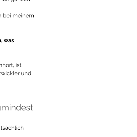
ch bei meinem 
, was 
hört, ist 
twickler und 
 
umindest 
atsächlich 