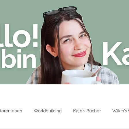
Blog
Über Kate Stark
Bücher von 
torenleben
Worldbuilding
Kate's Bücher
Witch's