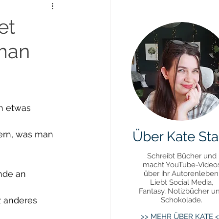
Daily Update
et
 man
uktivität
h etwas 
Über Kate Sta
ern, was man 
Schreibt Bücher und
macht YouTube-Video
nde an 
über ihr Autorenleben
Liebt Social Media,
Fantasy, Notizbücher u
z anderes 
Schokolade.
>> MEHR ÜBER KATE <