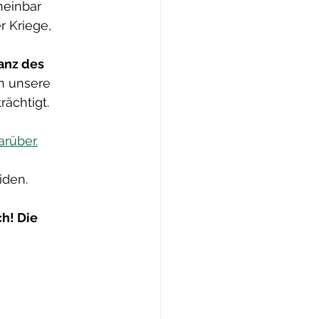
einbar 
 Kriege, 
anz des 
h unsere 
ächtigt.
arüber.
iden.
h! Die 