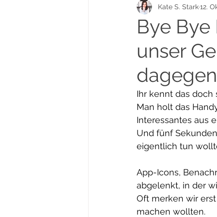
Kate S. Stark
12. O
Deine Seele Trilogie
Tarot
Bye Bye B
unser Ge
YouTube-Community-Projekt
dagegen
Ihr kennt das doch 
Man holt das Handy 
Interessantes aus e
Und fünf Sekunden 
eigentlich tun wollt
App-Icons, Benachr
abgelenkt, in der w
Oft merken wir erst
machen wollten.