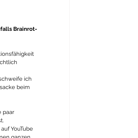
falls Brainrot-
ionsfähigkeit 
htlich 
schweife ich 
rsacke beim 
 paar 
t.
 auf YouTube 
inen ganzen 