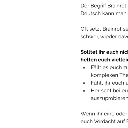
Der Begriff Brainro
Deutsch kann man ih
Oft setzt Brainrot s
schwer, wieder dav
Solltet ihr euch ni
helfen euch viellei
Fällt es euch 
komplexen The
Fühlt ihr euch
Herrscht bei e
auszuprobiere
Wenn ihr eine oder 
euch Verdacht auf Br