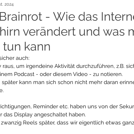
kt. 2024
Schreibupdate
Grey's Halfway House
Leselisten
rainrot - Wie das Intern
hirn verändert und was
Rezension
Aus Liebe zum Schreiben Challenge
Prod
 tun kann
sicher auch:
raus, um irgendeine Aktivität durchzuführen, z.B. sic
inem Podcast - oder diesem Video - zu notieren.
später kann man sich schon nicht mehr daran erinn
e.
ichtigungen, Reminder etc. haben uns von der Seku
ir das Display angeschaltet haben.
 zwanzig Reels später, dass wir eigentlich etwas gan