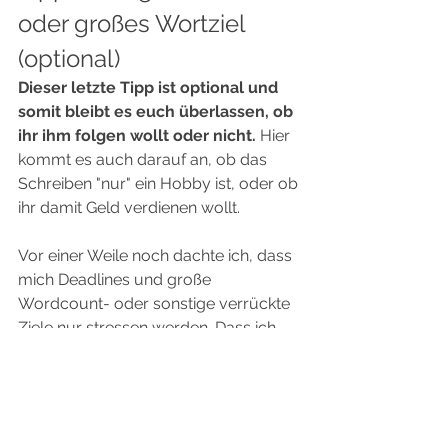
oder großes Wortziel 
(optional)
Dieser letzte Tipp ist optional und 
somit bleibt es euch überlassen, ob 
ihr ihm folgen wollt oder nicht.
 Hier 
kommt es auch darauf an, ob das 
Schreiben "nur" ein Hobby ist, oder ob 
ihr damit Geld verdienen wollt.  
Vor einer Weile noch dachte ich, dass 
mich Deadlines und große 
Wordcount- oder sonstige verrückte 
Ziele nur stressen werden. Dass ich 
dadurch ausbrenne und meine 
Leidenschaft fürs Schreiben gänzlich 
verliere. Dass aber das Gegenteil der 
Fall ist und ich durch meinen 
Größenwahn teils mehr geschafft 