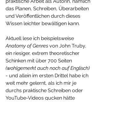
praktische Arbeit als Autorin, nämlich 
das Planen, Schreiben, Überarbeiten 
und Veröffentlichen durch dieses 
Wissen leichter bewältigen kann.
Aktuell lese ich beispielsweise 
Anatomy of Genres
 von John Truby, 
ein riesiger, extrem theoretischer 
Schinken mit über 700 Seiten 
(wohlgemerkt auch noch auf Englisch)
- und allein im ersten Drittel habe ich 
weit mehr gelernt, als ich mir je 
durchs praktische Schreiben oder 
YouTube-Videos gucken hätte 
aneignen können. Ich weiß schon jetzt, 
dass mir dieses Wissen extrem beim 
Planen zukünftiger Bücher helfen und 
mir dabei ein guter Richtungsweiser 
sein wird.