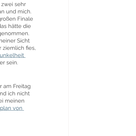
zwei sehr 
ian und mich. 
roßen Finale 
as hätte die 
sgenommen. 
meiner Sicht 
ziemlich fies, 
unkelheit 
er sein.
r am Freitag 
nd ich nicht 
bei meinen 
plan von 