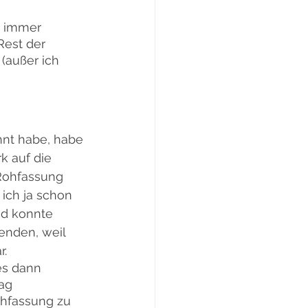
a immer 
est der 
(außer ich 
nt habe, habe 
k auf die 
Rohfassung 
 ich ja schon 
d konnte 
wenden, weil 
r.
s dann 
ag 
hfassung zu 