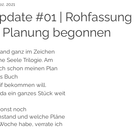
ez. 2021
Schreibupdate
Grey's Halfway House
Leselisten
pdate #01 | Rohfassung
, Planung begonnen
Rezension
Aus Liebe zum Schreiben Challenge
Prod
tand ganz im Zeichen 
e Seele Trilogie. Am 
uch schon meinen Plan 
as Buch 
if bekommen will. 
h da ein ganzes Stück weit 
onst noch 
nstand und welche Pläne 
 Woche habe, verrate ich 