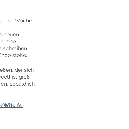
h diese Woche 
em neuen 
 grobe 
e schreiben, 
Ende stehe.
eßen, der sich 
elt ist groß 
en, sobald ich 
r Witch’s 