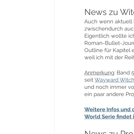
News zu Witc
Auch wenn aktuell D
zwischendurch auch
Eigentlich wollte i
Roman-Bullet-Journ
Outline für Kapitel
weil ich mit der Re
Anmerkung
: Band 
seit 
Wayward Witc
und noch immer vol
ein paar andere Pro
Weitere Infos und d
World Serie findet i
News zu Pro