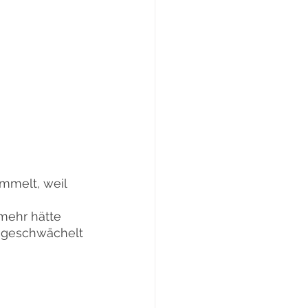
melt, weil 
mehr hätte 
n geschwächelt 