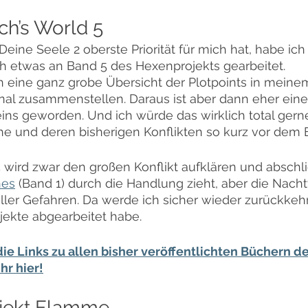
h’s World 5
eine Seele 2 oberste Priorität für mich hat, habe ic
 etwas an Band 5 des Hexenprojekts gearbeitet.
ch eine ganz grobe Übersicht der Plotpoints in mein
al zusammenstellen. Daraus ist aber dann eher eine
 eins geworden. Und ich würde das wirklich total gern
ihe und deren bisherigen Konflikten so kurz vor dem 
5 wird zwar den großen Konflikt aufklären und abschli
hes
 (Band 1) durch die Handlung zieht, aber die Nachtw
ler Gefahren. Da werde ich sicher wieder zurückkehr
jekte abgearbeitet habe.
ie Links zu allen bisher veröffentlichten Büchern de
hr hier!
jekt Flamme