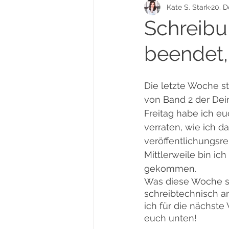
Kate S. Stark
20. D
Deine Seele Trilogie
Tarot
Schreibu
beendet
YouTube-Community-Projekt
Die letzte Woche s
von Band 2 der Dein
Freitag habe ich e
verraten, wie ich d
veröffentlichungsre
Mittlerweile bin ic
gekommen.
Was diese Woche s
schreibtechnisch a
ich für die nächste
euch unten!