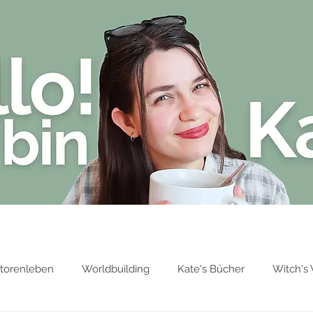
Blog
Über Kate Stark
Bücher von 
torenleben
Worldbuilding
Kate's Bücher
Witch's