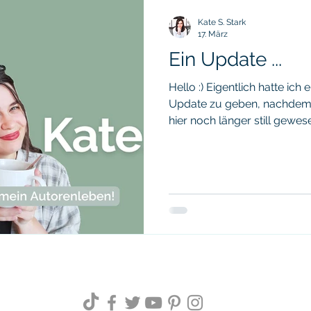
Schreibupdate
Grey's Halfway House
Leselisten
Kate S. Stark
17. März
Ein Update ...
Rezension
Aus Liebe zum Schreiben Challenge
Prod
Hello :) Eigentlich hatte ich
Update zu geben, nachdem
hier noch länger still gewese
schon gefilmt und geschnit
dagegen entschieden. Es war
emotional, aber ich habe tr
eine Erklärung schuldig bin,
keine (Buch-)Veröffentlich
75 Soft Challenge nicht fort