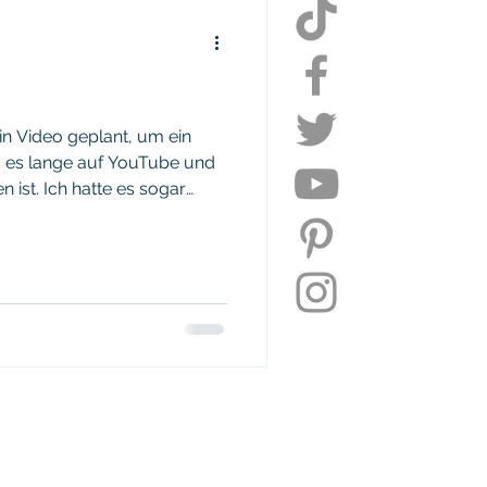
Daily Update
uktivität
 ein Video geplant, um ein
 es lange auf YouTube und
n ist. Ich hatte es sogar
ten, mich dann aber
 (und ist) für mich noch zu
otzdem das Gefühl, dass ich
 v.a. weil es schon länger
ungen mehr gab und ich die
gesetzt habe. Die Gründe: f