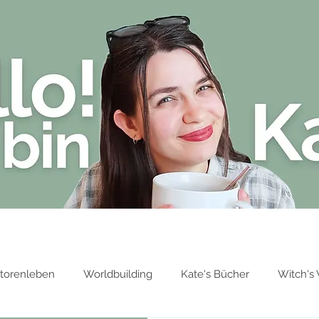
Blog
Über Kate Stark
Bücher von 
torenleben
Worldbuilding
Kate's Bücher
Witch's