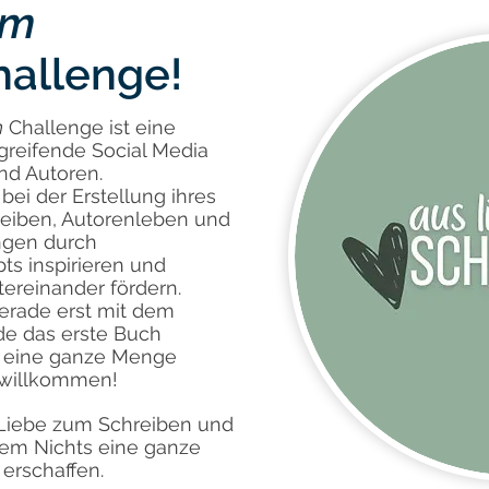
um
allenge!
n
Challenge ist eine
reifende Social Media
nd Autoren.
bei der Erstellung ihres
eiben, Autorenleben und
ngen durch
s inspirieren und
ereinander fördern.
gerade erst mit dem
e das erste Buch
 eine ganze Menge
st willkommen!
 Liebe zum Schreiben und
em Nichts eine ganze
 erschaffen.