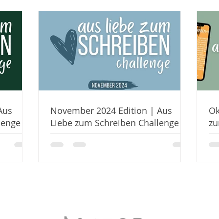
Aus
November 2024 Edition | Aus
Ok
Über Kate Stark
lenge
Liebe zum Schreiben Challenge
zu