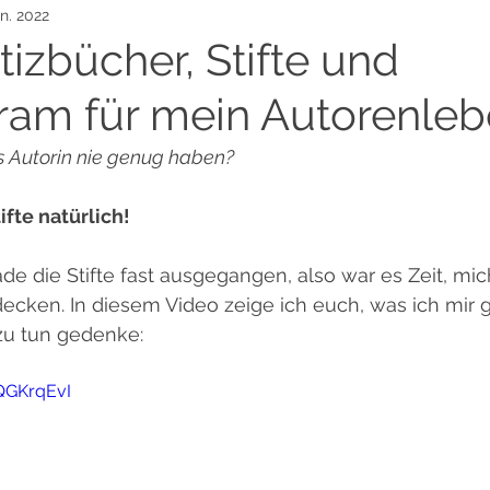
an. 2022
Schreibupdate
Grey's Halfway House
Leselisten
izbücher, Stifte und
ram für mein Autorenle
Rezension
Aus Liebe zum Schreiben Challenge
Prod
 Autorin nie genug haben?
fte natürlich!
ade die Stifte fast ausgegangen, also war es Zeit, m
ecken. In diesem Video zeige ich euch, was ich mir 
zu tun gedenke:
QGKrqEvI