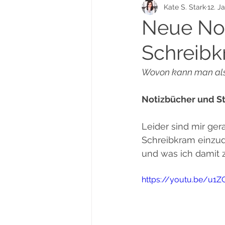
Kate S. Stark
12. J
Deine Seele Trilogie
Tarot
Neue Not
Schreibk
YouTube-Community-Projekt
Wovon kann man als
Notizbücher und Sti
Leider sind mir ger
Schreibkram einzud
und was ich damit 
https://youtu.be/u1Z