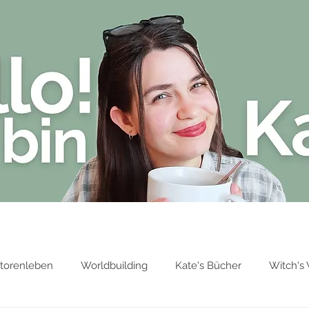
Blog
Über Kate Stark
Bücher von 
torenleben
Worldbuilding
Kate's Bücher
Witch's