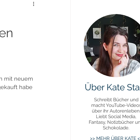
Daily Update
ben
uktivität
ich mit neuem 
Über Kate Sta
gekauft habe 
Schreibt Bücher und
macht YouTube-Video
über ihr Autorenleben
Liebt Social Media,
Fantasy, Notizbücher u
Schokolade.
>> MEHR ÜBER KATE <